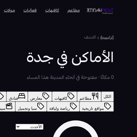
مطاعم
كافيهات
فعاليات
مولات
الرئيسية
اكتشف
الأماكن في جدة
0 مكانًا · مفتوحة في أنحاء المدينة هذا المساء
الكل
مطاعم
كافيهات
معارض
فنادق
مواقع تاريخية
رياضة ولياقة
سبا وتجميل
سين