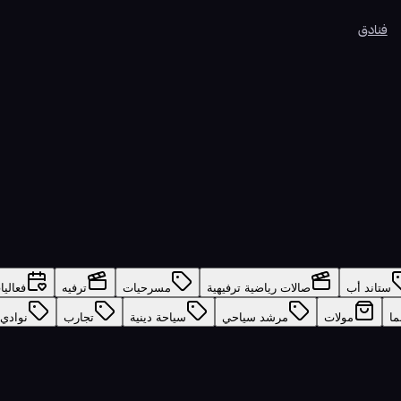
فنادق
ستاند أب
صالات رياضية ترفيهية
مسرحيات
ترفيه
فعاليا
ما
مولات
مرشد سياحي
سياحة دينية
تجارب
نوادي