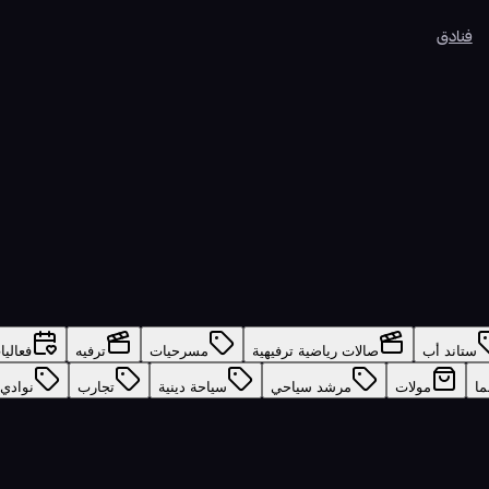
فنادق
ستاند أب
صالات رياضية ترفيهية
مسرحيات
ترفيه
فعاليا
ما
مولات
مرشد سياحي
سياحة دينية
تجارب
نوادي