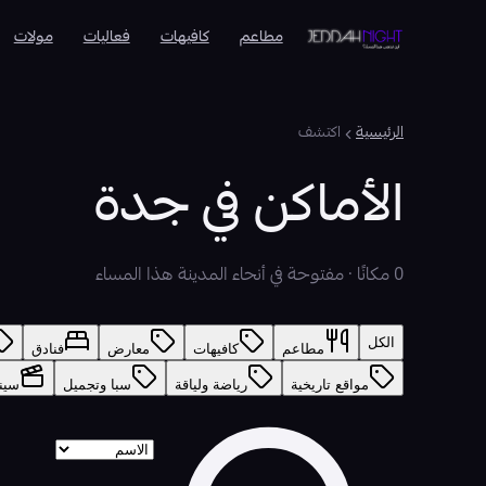
مطاعم
كافيهات
فعاليات
مولات
الرئيسية
اكتشف
الأماكن في جدة
0 مكانًا · مفتوحة في أنحاء المدينة هذا المساء
الكل
مطاعم
كافيهات
معارض
فنادق
مواقع تاريخية
رياضة ولياقة
سبا وتجميل
سين